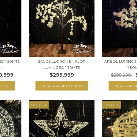
D 1,50MTS
SAUCE LLORON EN FLOR
ARBOL LUMINOS
..
LUMINOSO 1,60MTS
1,80
9.999
$299.999
$299.999
34
%
OFF
17
%
OFF