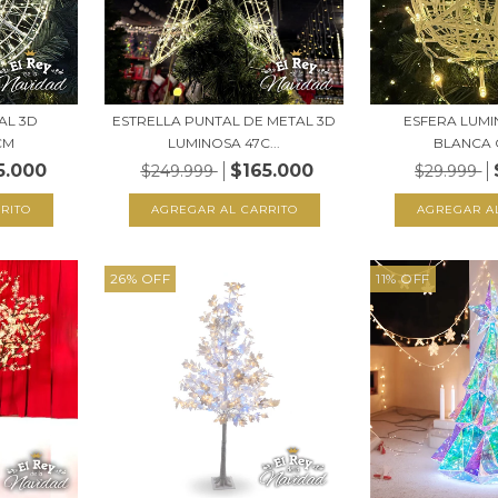
AL 3D
ESTRELLA PUNTAL DE METAL 3D
ESFERA LUM
CM
LUMINOSA 47C...
BLANCA 
5.000
$165.000
$249.999
$29.999
26
%
OFF
11
%
OFF