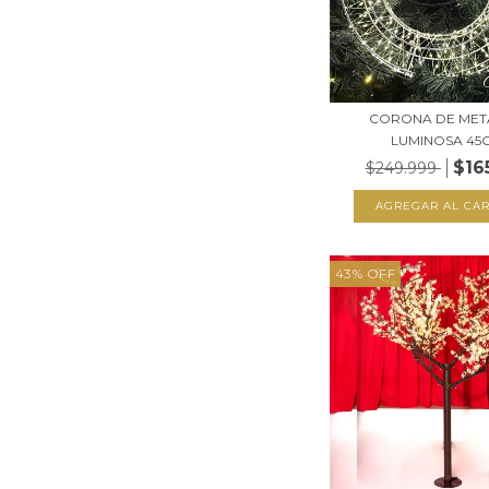
CORONA DE MET
LUMINOSA 45
$16
$249.999
43
%
OFF