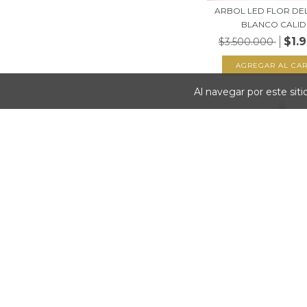
ARBOL LED FLOR DE
BLANCO CALIDO
$1.
$3.500.000
Al navegar por este sit
ARBOLITO DE NAV
MADERA CON LUZ 
$114.999