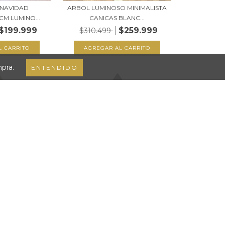
 NAVIDAD
ARBOL LUMINOSO MINIMALISTA
CM LUMINO...
CANICAS BLANC...
$199.999
$259.999
$310.499
mpra.
ENTENDIDO
 NAVIDAD DE
ARBOLITO DE NAVIDAD DE
 LUZ 30...
MADERA CON LUZ 60...
999
$114.999