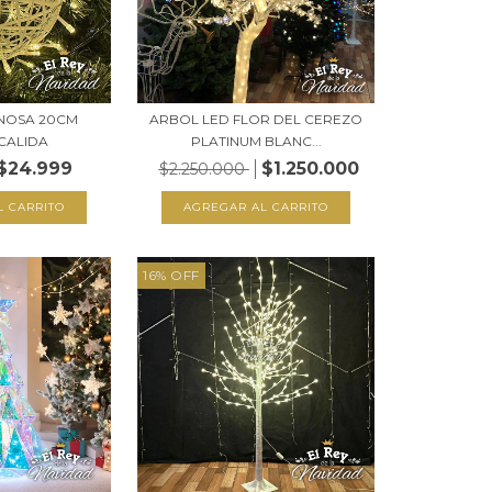
INOSA 20CM
ARBOL LED FLOR DEL CEREZO
CALIDA
PLATINUM BLANC...
$24.999
$1.250.000
$2.250.000
16
%
OFF