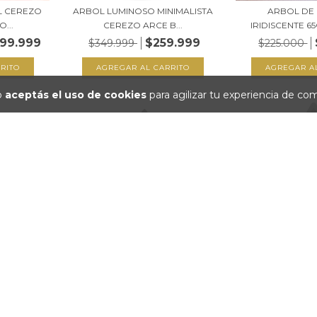
L CEREZO
ARBOL LUMINOSO MINIMALISTA
ARBOL DE
...
CEREZO ARCE B...
IRIDISCENTE 65
999.999
$259.999
$349.999
$225.000
io
aceptás el uso de cookies
para agilizar tu experiencia de co
IDAD DE
ARBOLITO DE NAVIDAD DE
ARBOLITO DE
60...
MADERA CON LUZ 60...
MADERA CON
$114.999
$64.