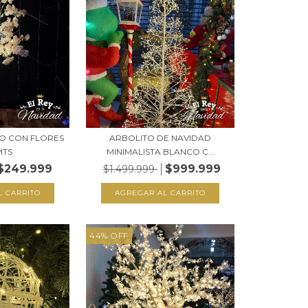
O CON FLORES
ARBOLITO DE NAVIDAD
MTS
MINIMALISTA BLANCO C...
$249.999
$999.999
$1.499.999
44
%
OFF