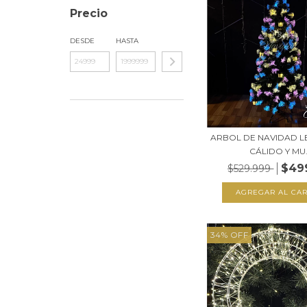
Precio
DESDE
HASTA
ARBOL DE NAVIDAD LE
CÁLIDO Y MU.
$49
$529.999
34
%
OFF