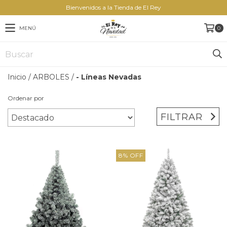
Bienvenidos a la Tienda de El Rey
MENÚ
0
Inicio
/
ARBOLES
/
- Líneas Nevadas
Ordenar por
FILTRAR
8
%
OFF