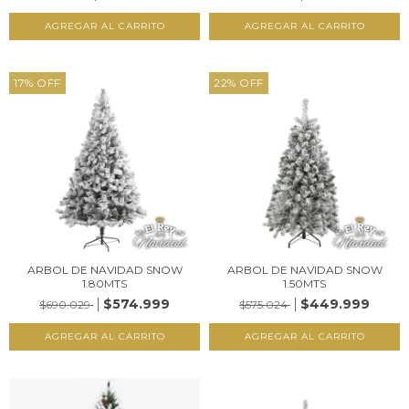
17
%
OFF
22
%
OFF
ARBOL DE NAVIDAD SNOW
ARBOL DE NAVIDAD SNOW
1.80MTS
1.50MTS
$574.999
$449.999
$690.029
$575.024