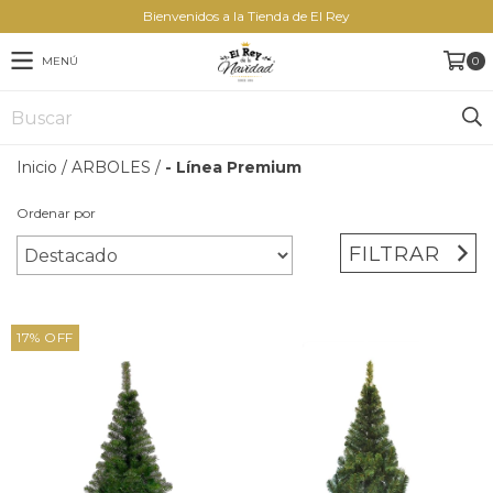
Bienvenidos a la Tienda de El Rey
MENÚ
0
Inicio
/
ARBOLES
/
- Línea Premium
Ordenar por
FILTRAR
17
%
OFF