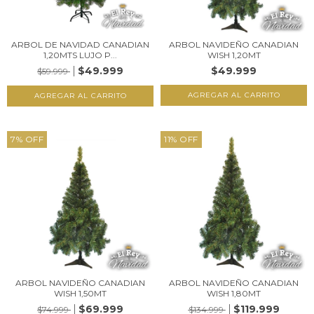
ARBOL DE NAVIDAD CANADIAN
ARBOL NAVIDEÑO CANADIAN
1,20MTS LUJO P...
WISH 1,20MT
$49.999
$49.999
$59.999
7
%
OFF
11
%
OFF
ARBOL NAVIDEÑO CANADIAN
ARBOL NAVIDEÑO CANADIAN
WISH 1,50MT
WISH 1,80MT
$69.999
$119.999
$74.999
$134.999