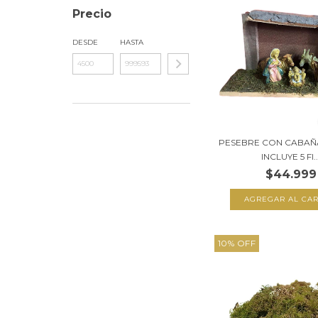
Precio
DESDE
HASTA
PESEBRE CON CABAÑA
INCLUYE 5 FI..
$44.999
10
%
OFF