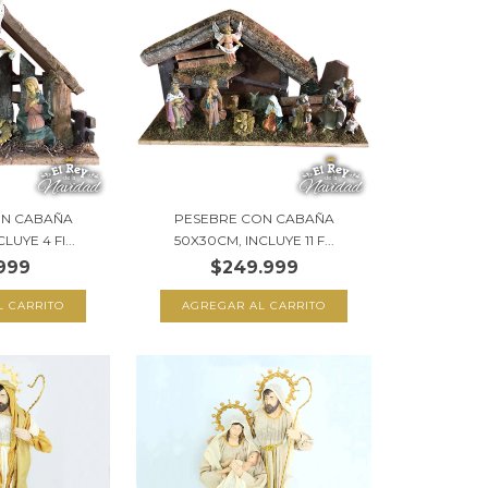
ON CABAÑA
PESEBRE CON CABAÑA
UYE 4 FI...
50X30CM, INCLUYE 11 F...
999
$249.999