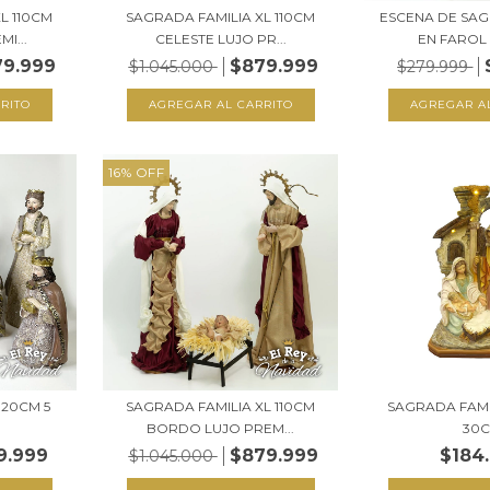
L 110CM
SAGRADA FAMILIA XL 110CM
ESCENA DE SAG
I...
CELESTE LUJO PR...
EN FAROL 
79.999
$879.999
$1.045.000
$279.999
16
%
OFF
 20CM 5
SAGRADA FAMILIA XL 110CM
SAGRADA FAMI
BORDO LUJO PREM...
30
9.999
$879.999
$184
$1.045.000