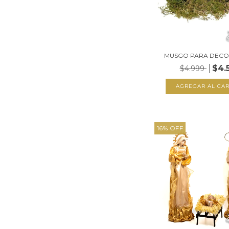
MUSGO PARA DECO
$4.
$4.999
16
%
OFF