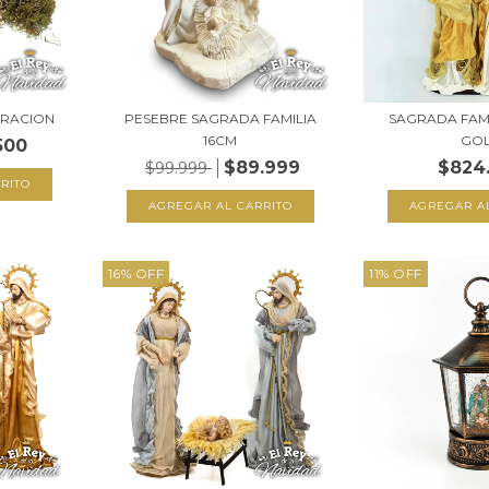
RACION
PESEBRE SAGRADA FAMILIA
SAGRADA FAMI
16CM
GO
500
$89.999
$824
$99.999
16
%
OFF
11
%
OFF