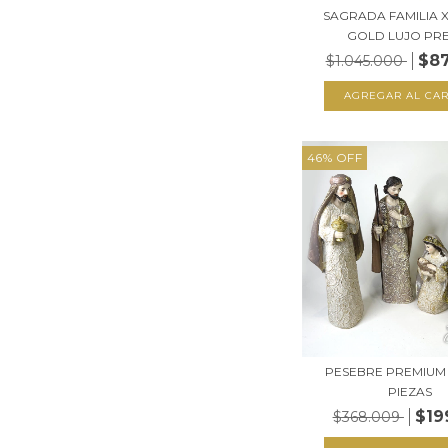
SAGRADA FAMILIA X
GOLD LUJO PREM
$8
$1.045.000
46
%
OFF
PESEBRE PREMIUM
PIEZAS
$19
$368.009