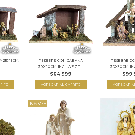
 25X15CM,
PESEBRE CON CABAÑA
PESEBRE C
.
30X20CM, INCLUYE 7 FI...
30X30CM, INCL
$64.999
$99.
10
%
OFF