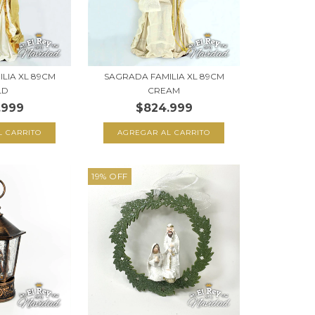
LIA XL 89CM
SAGRADA FAMILIA XL 89CM
LD
CREAM
.999
$824.999
19
%
OFF