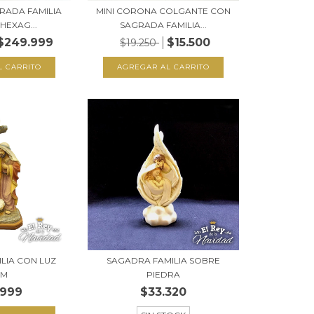
RADA FAMILIA
MINI CORONA COLGANTE CON
HEXAG...
SAGRADA FAMILIA...
$249.999
$15.500
$19.250
LIA CON LUZ
SAGADRA FAMILIA SOBRE
CM
PIEDRA
.999
$33.320