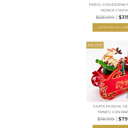
FAROL CON ESCENA 
MÚSICA Y MOVIM
$31
$525.000
19
%
OFF
CAJITA MUSICAL 
TRINEO CON PAPA
$79
$98.999