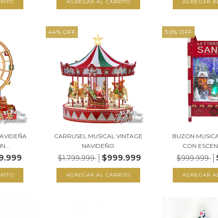
44
%
OFF
30
%
OFF
NAVIDEÑA
CARRUSEL MUSICAL VINTAGE
BUZON MUSICA
N...
NAVIDEÑO
CON ESCENA
9.999
$999.999
$1.799.999
$999.999