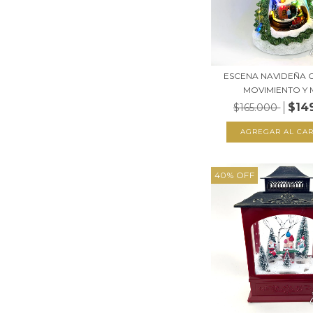
ESCENA NAVIDEÑA C
MOVIMIENTO Y M
$14
$165.000
40
%
OFF