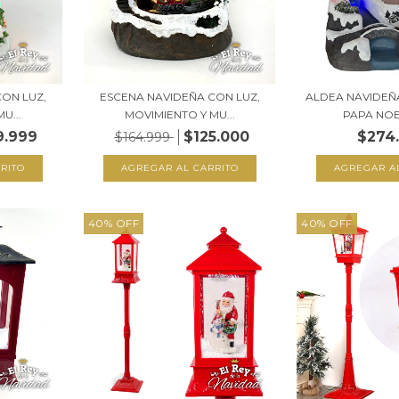
ON LUZ,
ESCENA NAVIDEÑA CON LUZ,
ALDEA NAVIDEÑ
U...
MOVIMIENTO Y MU...
PAPA NOEL
9.999
$125.000
$274
$164.999
40
%
OFF
40
%
OFF