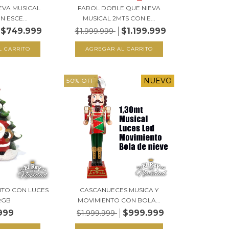
EVA MUSICAL
FAROL DOBLE QUE NIEVA
N ESCE...
MUSICAL 2MTS CON E...
$749.999
$1.199.999
$1.999.999
NUEVO
50
%
OFF
TO CON LUCES
CASCANUECES MUSICA Y
RGB
MOVIMIENTO CON BOLA...
999
$999.999
$1.999.999