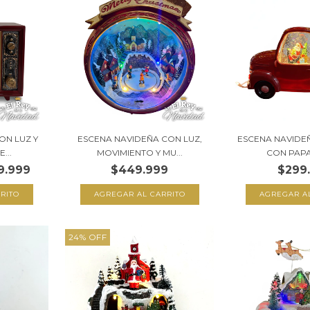
ON LUZ Y
ESCENA NAVIDEÑA CON LUZ,
ESCENA NAVIDE
...
MOVIMIENTO Y MU...
CON PAPA
9.999
$449.999
$299
24
%
OFF