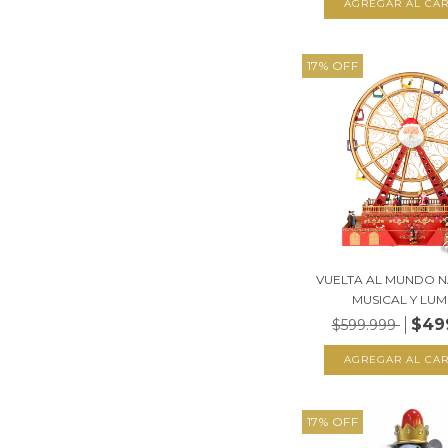
17
%
OFF
VUELTA AL MUNDO 
MUSICAL Y LUMI
$49
$599.999
17
%
OFF