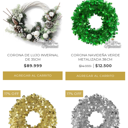
CORONA DE LUJO INVERNAL
CORONA NAVIDEÑA VERDE
DE 35CM
METALIZADA 38CM
$89.999
$12.500
$14.999
17
%
OFF
17
%
OFF