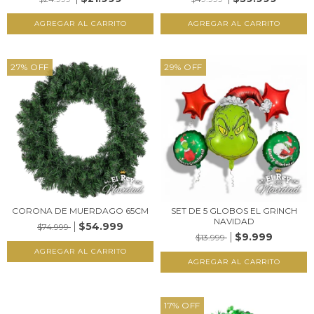
27
%
OFF
29
%
OFF
CORONA DE MUERDAGO 65CM
SET DE 5 GLOBOS EL GRINCH
NAVIDAD
$54.999
$74.999
$9.999
$13.999
17
%
OFF