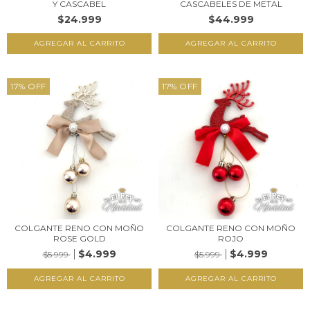
Y CASCABEL
CASCABELES DE METAL
$24.999
$44.999
17
%
OFF
17
%
OFF
COLGANTE RENO CON MOÑO
COLGANTE RENO CON MOÑO
ROSE GOLD
ROJO
$4.999
$4.999
$5.999
$5.999