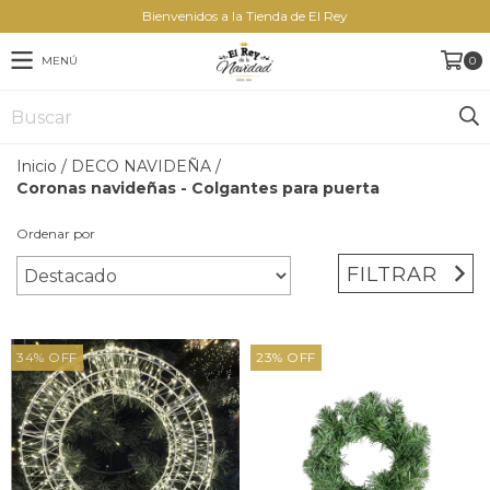
Bienvenidos a la Tienda de El Rey
MENÚ
0
Inicio
/
DECO NAVIDEÑA
/
Coronas navideñas - Colgantes para puerta
Ordenar por
FILTRAR
34
%
OFF
23
%
OFF