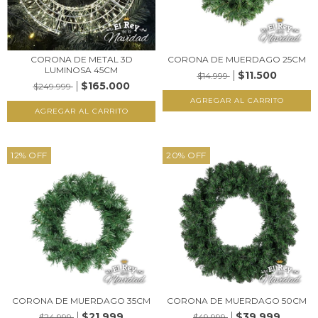
CORONA DE METAL 3D
CORONA DE MUERDAGO 25CM
LUMINOSA 45CM
$11.500
$14.999
$165.000
$249.999
12
%
OFF
20
%
OFF
CORONA DE MUERDAGO 35CM
CORONA DE MUERDAGO 50CM
$21.999
$39.999
$24.999
$49.999