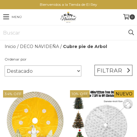
Bienvenidos a la Tienda de El Rey
MENÚ
0
Inicio
/
DECO NAVIDEÑA
/
Cubre pie de Arbol
Ordenar por
FILTRAR
NUEVO
34
%
OFF
10
%
OFF