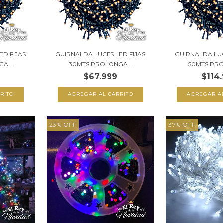
ED FIJAS
GUIRNALDA LUCES LED FIJAS
GUIRNALDA LUC
A...
30MTS PROLONGA...
50MTS PRO
$67.999
$114
23
%
OFF
37
%
OFF