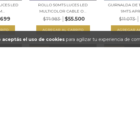
UCES LED
ROLLO 50MTS LUCES LED
GUIRNALDA DE 
...
MULTICOLOR CABLE O...
9MTS APR
.699
$55.500
$71.983
$11.073
io
aceptás el uso de cookies
para agilizar tu experiencia de co
37
%
OFF
32
%
OFF
UCES LED
GUIRNALDA DE 100 LUCES LED
GUIRNALDA DE 
...
9MTS APROX AZ...
9MTS APRO
.699
$6.999
$11.073
$11.073