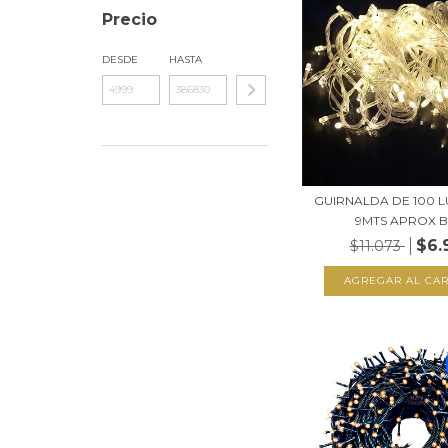
Precio
DESDE
HASTA
GUIRNALDA DE 100 L
9MTS APROX BL
$6.
$11.073