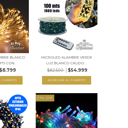
MBRE BLANCO
MICROLED ALAMBRE VERDE
TS CON...
LUZ BLANCO CÁLIDO...
$8.799
$54.999
$82.500
37
%
OFF