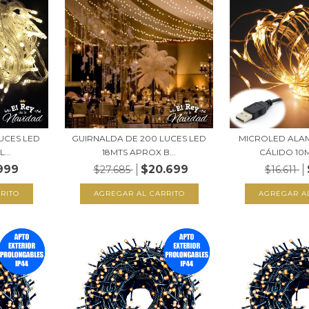
UCES LED
GUIRNALDA DE 200 LUCES LED
MICROLED ALA
...
18MTS APROX B...
CÁLIDO 10M
999
$20.699
$27.685
$16.611