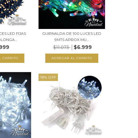
ES LED FIJAS
GUIRNALDA DE 100 LUCES LED
LONGA...
9MTS APROX MU...
.999
$6.999
$11.073
18
%
OFF