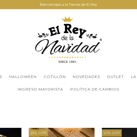
Bienvenidos a la Tienda de El Rey
S
HALLOWEEN
COTILLÓN
NOVEDADES
OUTLET
LA
INGRESO MAYORISTA
POLÍTICA DE CAMBIOS
25
%
OFF
47
%
OFF