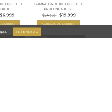
100 LUCES LED
GUIRNALDA DE 100 LUCES LED
OX BL...
PROLONGABLES...
$6.999
$19.999
$24.363
mpra.
ENTENDIDO
32
%
OFF
100 LUCES LED
GUIRNALDA DE 100 LUCES LED
X VI...
9MTS APROX RO...
$7.500
$7.500
$11.073