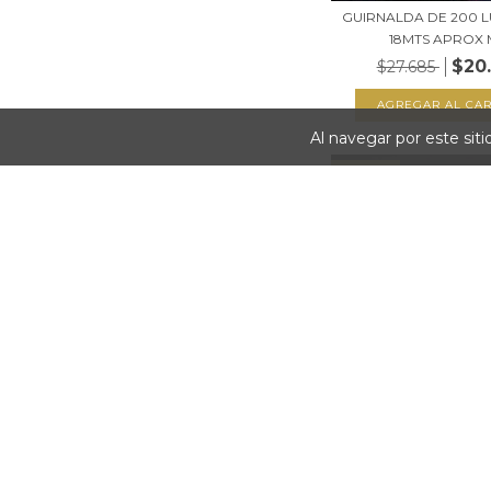
GUIRNALDA DE 200 L
18MTS APROX M
$20
$27.685
Al navegar por este sit
25
%
OFF
GUIRNALDA DE 200 L
18MTS APROX B
$20
$27.685