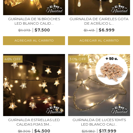
GUIRNALDA DE 16 BROCHES
GUIRNALDA DE CAIRELES GOTA
LED BLANCO CALID...
DE ACRÍLICO L...
$7.500
$6.999
$11.073
$9.413
46
%
OFF
30
%
OFF
GUIRNALDA ESTRELLAS LED
GUIRNALDA DE LUCES 10MTS
CALIDAS FIJAS 3M...
LED BLANCO CALI...
$4.500
$17.999
$8.306
$25.582