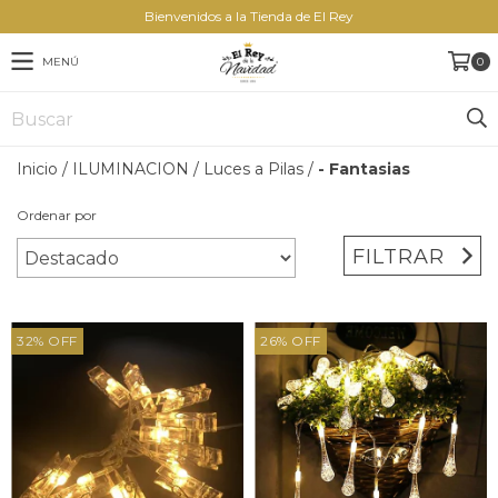
Bienvenidos a la Tienda de El Rey
MENÚ
0
Inicio
/
ILUMINACION
/
Luces a Pilas
/
- Fantasias
Ordenar por
FILTRAR
32
%
OFF
26
%
OFF