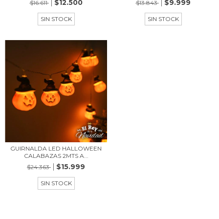
$12.500
$9.999
$16.611
$13.843
SIN STOCK
SIN STOCK
GUIRNALDA LED HALLOWEEN
CALABAZAS 2MTS A...
$15.999
$24.363
SIN STOCK