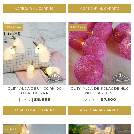
49
%
OFF
81
%
OFF
GUIRNALDA DE UNICORNIOS
GUIRNALDA DE BOLAS DE HILO
LED CALIDOS A PI...
VIOLETAS CON...
$8.999
$7.500
$17.718
$38.761
26
%
OFF