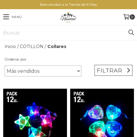
Bienvenidos a la Tienda de El Rey
MENÚ
0
Inicio
/
COTILLON
/
Collares
Ordenar por
FILTRAR