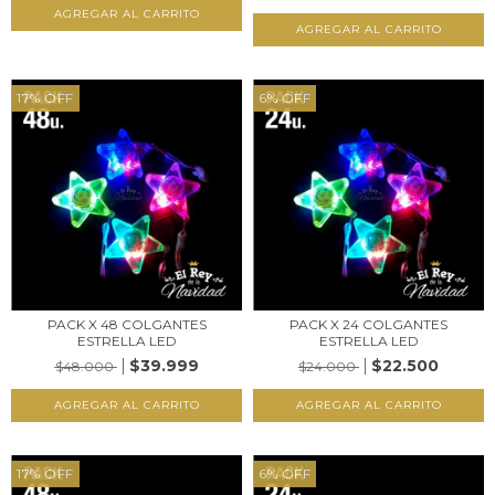
17
%
OFF
6
%
OFF
PACK X 48 COLGANTES
PACK X 24 COLGANTES
ESTRELLA LED
ESTRELLA LED
$39.999
$22.500
$48.000
$24.000
17
%
OFF
6
%
OFF