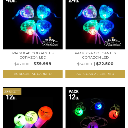
PACK X 48 COLGANTES
PACK X 24 COLGANTES
CORAZON LED
CORAZON LED
$39.999
$22.500
$48.000
$24.000
33
%
OFF