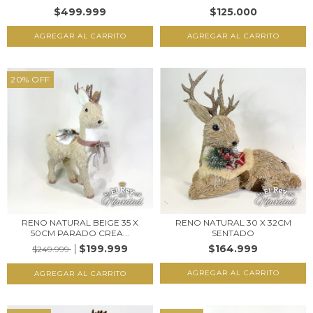
$499.999
$125.000
20
%
OFF
RENO NATURAL BEIGE 35 X
RENO NATURAL 30 X 32CM
50CM PARADO CREA...
SENTADO
$199.999
$164.999
$249.999