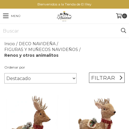
Bienvenidos a la Tienda de El Rey
MENÚ
0
Inicio
/
DECO NAVIDEÑA
/
FIGURAS Y MUÑECOS NAVIDEÑOS
/
Renos y otros animalitos
Ordenar por
FILTRAR