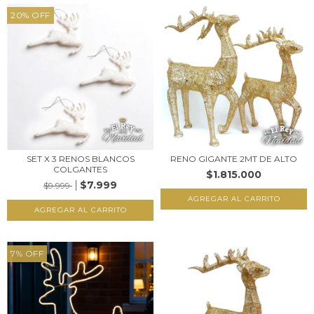
20
%
OFF
SET X 3 RENOS BLANCOS
RENO GIGANTE 2MT DE ALTO
COLGANTES
$1.815.000
$7.999
$9.999
7
%
OFF