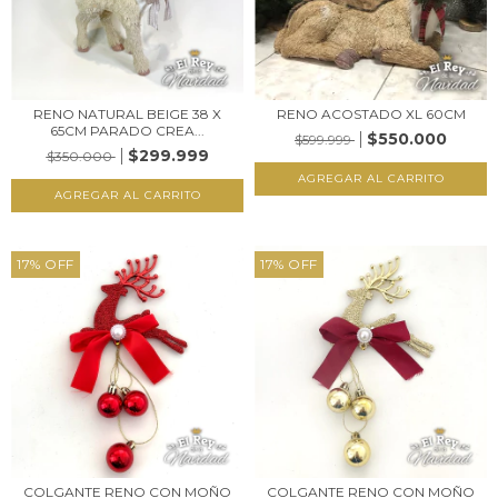
RENO NATURAL BEIGE 38 X
RENO ACOSTADO XL 60CM
65CM PARADO CREA...
$550.000
$599.999
$299.999
$350.000
17
%
OFF
17
%
OFF
COLGANTE RENO CON MOÑO
COLGANTE RENO CON MOÑO