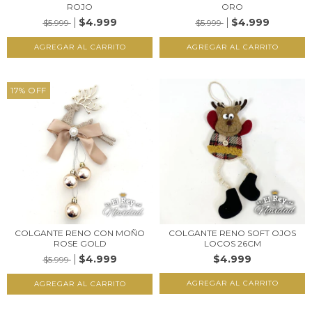
ROJO
ORO
$4.999
$4.999
$5.999
$5.999
17
%
OFF
COLGANTE RENO CON MOÑO
COLGANTE RENO SOFT OJOS
ROSE GOLD
LOCOS 26CM
$4.999
$4.999
$5.999