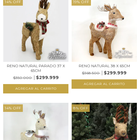
14
%
OFF
19
%
OFF
RENO NATURAL PARADO 37 X
RENO NATURAL 38 X 65CM
65CM
$299.999
$368.500
$299.999
$350.000
14
%
OFF
8
%
OFF