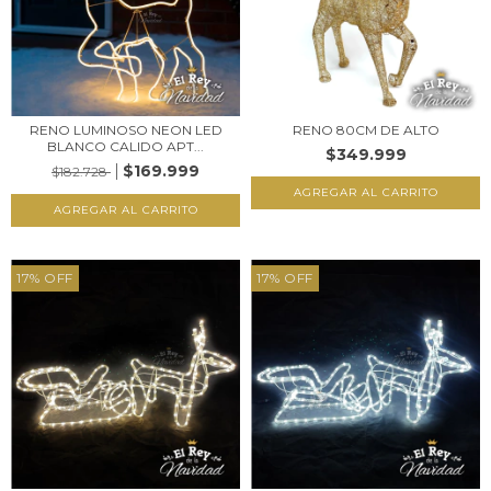
RENO LUMINOSO NEON LED
RENO 80CM DE ALTO
BLANCO CALIDO APT...
$349.999
$169.999
$182.728
17
%
OFF
17
%
OFF