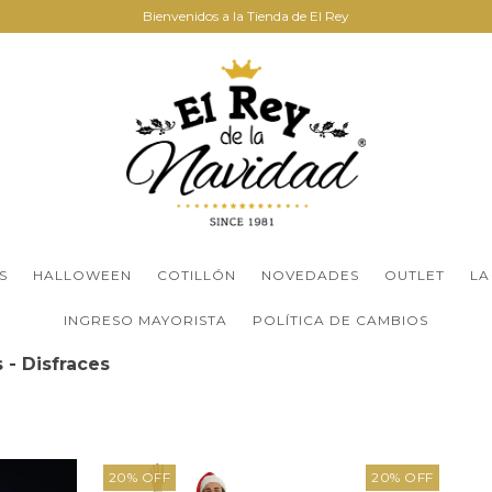
Bienvenidos a la Tienda de El Rey
S
HALLOWEEN
COTILLÓN
NOVEDADES
OUTLET
LA
INGRESO MAYORISTA
POLÍTICA DE CAMBIOS
 - Disfraces
20
%
OFF
20
%
OFF