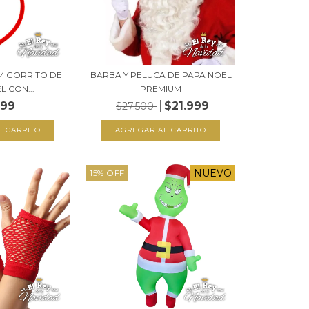
M GORRITO DE
BARBA Y PELUCA DE PAPA NOEL
L CON...
PREMIUM
999
$21.999
$27.500
NUEVO
15
%
OFF