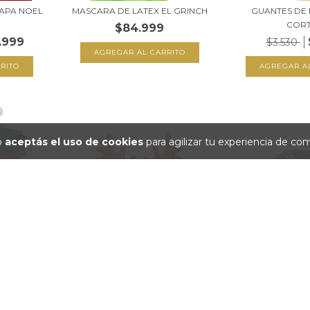
PAPA NOEL
MASCARA DE LATEX EL GRINCH
GUANTES DE
COR
$84.999
.999
$3.530
io
aceptás el uso de cookies
para agilizar tu experiencia de co
DISNEY
ANTEOJOS DE RENO ROJO CON
ANTEOJOS 
DETALLES NAVID...
NAVIDEÑ
$5.999
$5.