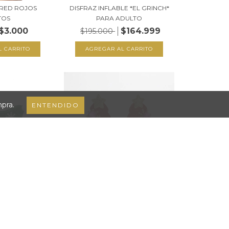
 RED ROJOS
DISFRAZ INFLABLE *EL GRINCH*
TOS
PARA ADULTO
$3.000
$164.999
$195.000
mpra.
ENTENDIDO
CON GORRO
ANTEOJOS ARBOLITO DE
O VERDE
NAVIDAD
999
$5.999