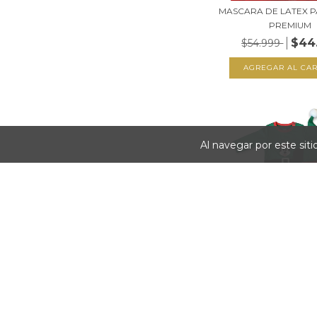
MASCARA DE LATEX 
PREMIUM
$44
$54.999
Al navegar por este sit
ROPITA DE BEBE 
ORIGINAL
$69.999