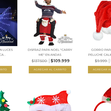
N LUCES
DISFRAZ PAPA NOEL "CARRY
GORRO PAP
A...
ME" EN ANDAS
PELUCHE CALI
$109.999
$137.500
$9.999