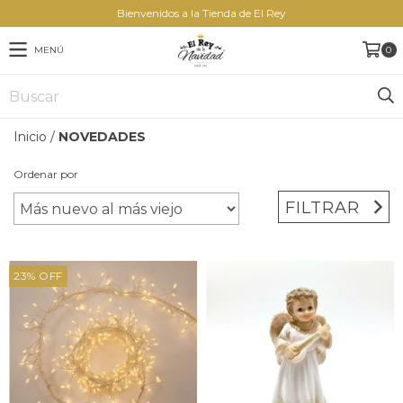
Bienvenidos a la Tienda de El Rey
MENÚ
0
Inicio
/
NOVEDADES
Ordenar por
FILTRAR
23
%
OFF