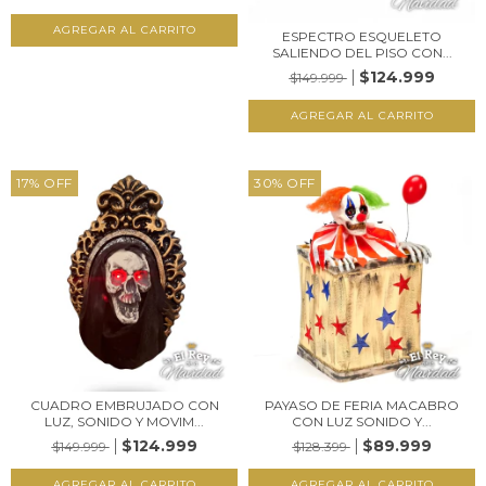
ESPECTRO ESQUELETO
SALIENDO DEL PISO CON...
$124.999
$149.999
17
%
OFF
30
%
OFF
CUADRO EMBRUJADO CON
PAYASO DE FERIA MACABRO
LUZ, SONIDO Y MOVIM...
CON LUZ SONIDO Y...
$124.999
$89.999
$149.999
$128.399