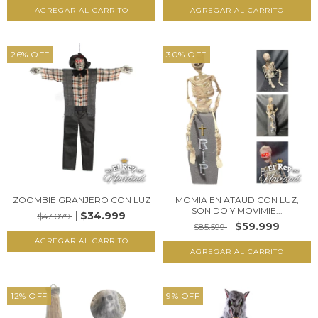
26
%
OFF
30
%
OFF
ZOOMBIE GRANJERO CON LUZ
MOMIA EN ATAUD CON LUZ,
SONIDO Y MOVIMIE...
$34.999
$47.079
$59.999
$85.599
12
%
OFF
9
%
OFF