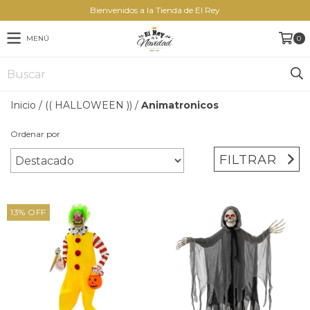
Bienvenidos a la Tienda de El Rey
MENÚ
0
Inicio
/
(( HALLOWEEN ))
/
Animatronicos
Ordenar por
FILTRAR
13
%
OFF