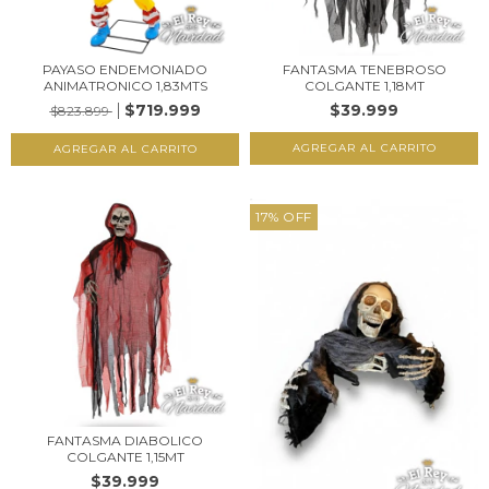
PAYASO ENDEMONIADO
FANTASMA TENEBROSO
ANIMATRONICO 1,83MTS
COLGANTE 1,18MT
$719.999
$39.999
$823.899
17
%
OFF
FANTASMA DIABOLICO
COLGANTE 1,15MT
$39.999