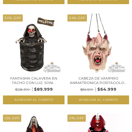
30
%
OFF
24
%
OFF
FANTASMA CALAVERA EN
CABEZA DE VAMPIRO
TACHO CON LUZ, SONI...
ANIMATRONICA PORTAGOLO...
$89.999
$64.999
$128.399
$85.599
12
%
OFF
31
%
OFF