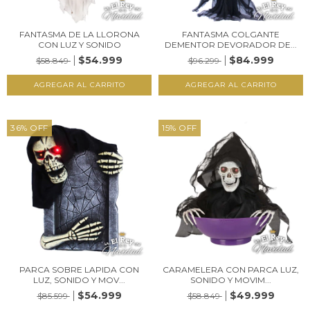
FANTASMA DE LA LLORONA
FANTASMA COLGANTE
CON LUZ Y SONIDO
DEMENTOR DEVORADOR DE...
$54.999
$84.999
$58.849
$96.299
36
%
OFF
15
%
OFF
PARCA SOBRE LAPIDA CON
CARAMELERA CON PARCA LUZ,
LUZ, SONIDO Y MOV...
SONIDO Y MOVIM...
$54.999
$49.999
$85.599
$58.849