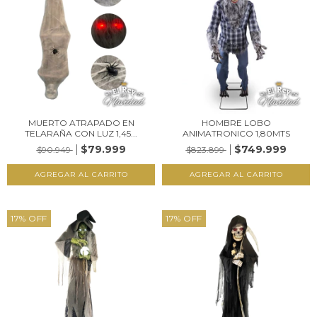
MUERTO ATRAPADO EN
HOMBRE LOBO
TELARAÑA CON LUZ 1,45...
ANIMATRONICO 1,80MTS
$79.999
$749.999
$90.949
$823.899
17
%
OFF
17
%
OFF