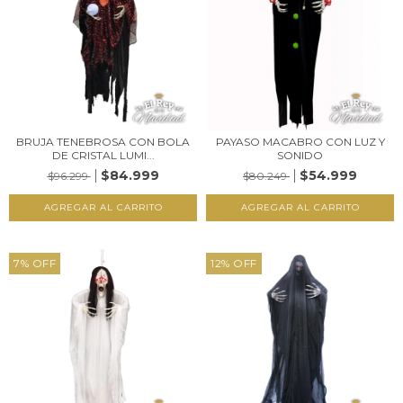
BRUJA TENEBROSA CON BOLA
PAYASO MACABRO CON LUZ Y
DE CRISTAL LUMI...
SONIDO
$84.999
$54.999
$96.299
$80.249
7
%
OFF
12
%
OFF