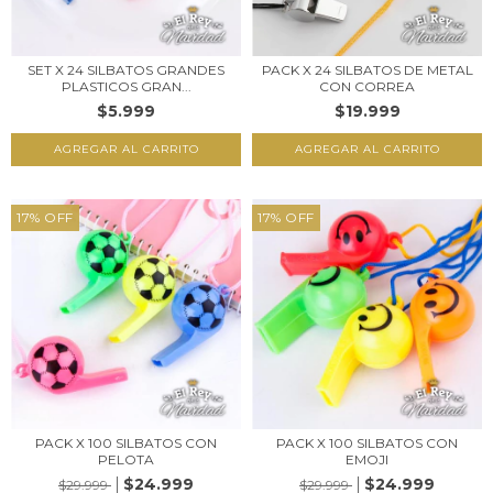
SET X 24 SILBATOS GRANDES
PACK X 24 SILBATOS DE METAL
PLASTICOS GRAN...
CON CORREA
$5.999
$19.999
17
%
OFF
17
%
OFF
PACK X 100 SILBATOS CON
PACK X 100 SILBATOS CON
PELOTA
EMOJI
$24.999
$24.999
$29.999
$29.999