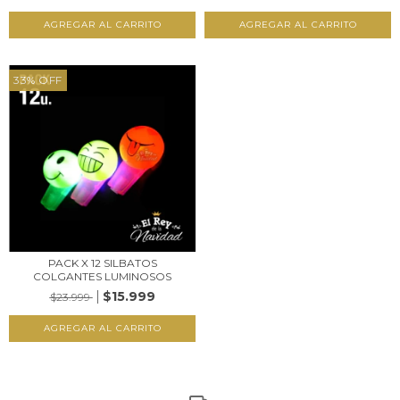
33
%
OFF
PACK X 12 SILBATOS
COLGANTES LUMINOSOS
$15.999
$23.999