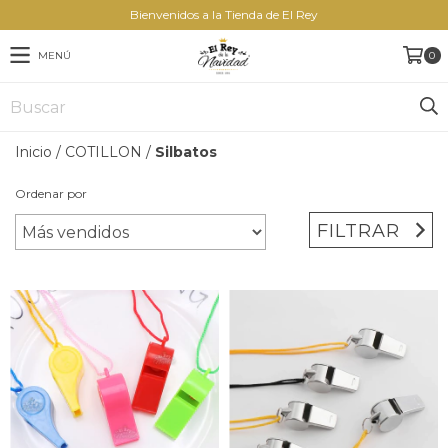
Bienvenidos a la Tienda de El Rey
MENÚ
0
Inicio
/
COTILLON
/
Silbatos
Ordenar por
FILTRAR