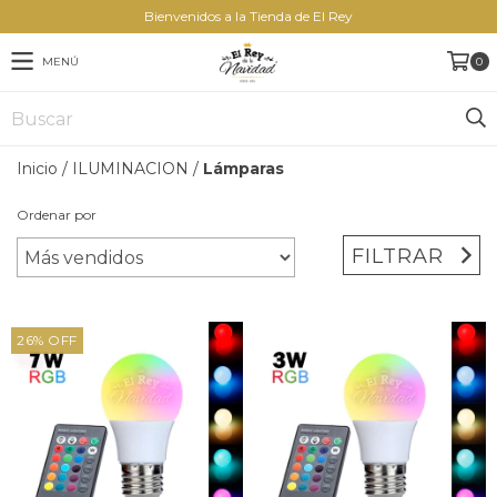
Bienvenidos a la Tienda de El Rey
MENÚ
0
Inicio
/
ILUMINACION
/
Lámparas
Ordenar por
FILTRAR
26
%
OFF